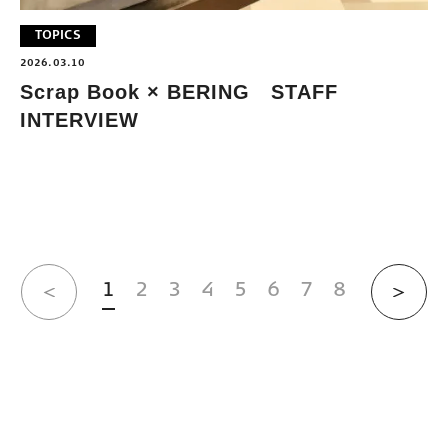
TOPICS
2026.03.10
Scrap Book × BERING STAFF
INTERVIEW
1
2
3
4
5
6
7
8