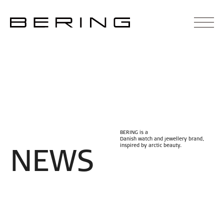
BERING is a
Danish watch and jewellery brand,
inspired by arctic beauty.
N
E
W
S