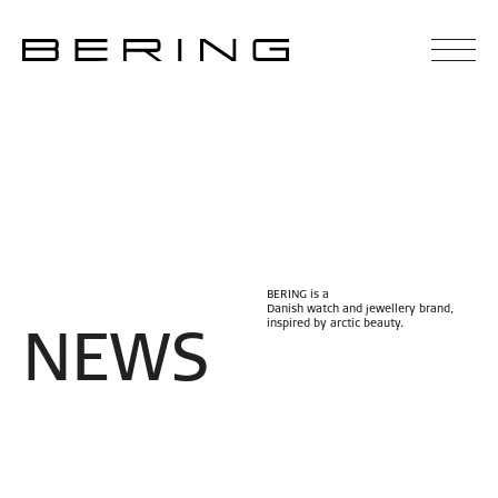
BERING is a
Danish watch and jewellery brand,
inspired by arctic beauty.
N
E
W
S