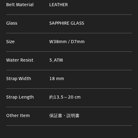
Belt Material
LEATHER
Glass
SAPPHIRE GLASS
Size
W38mm / D7mm
Water Resist
5_ATM
Strap Width
18 mm
Strap Length
約13.5～20 cm
Other Item
保証書・説明書