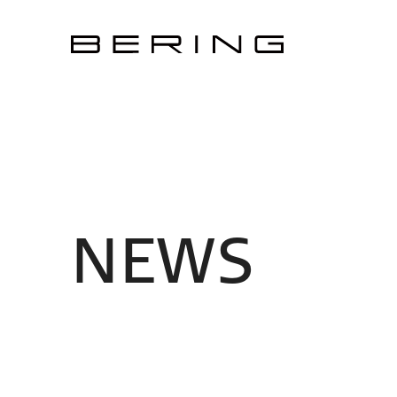
N
E
W
S