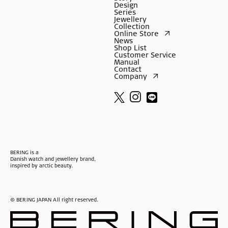
Design
Series
Jewellery
Collection
Online Store
News
Shop List
Customer Service
Manual
Contact
Company
BERING is a
Danish watch and jewellery brand,
inspired by arctic beauty.
© BERING JAPAN All right reserved.