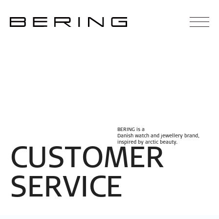
BERING is a
Danish watch and jewellery brand,
inspired by arctic beauty.
C
U
S
T
O
M
E
R
S
E
R
V
I
C
E